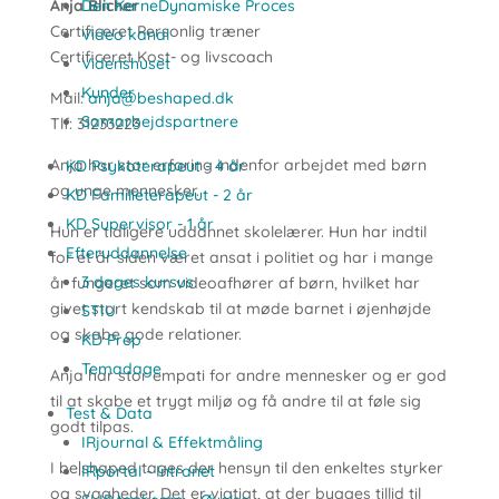
Anja Blicher
Den KerneDynamiske Proces
Certificeret Personlig træner
Video kanal
Certificeret Kost- og livscoach
Videnshuset
Kunder
Mail:
anja@beshaped.dk
Samarbejdspartnere
Tlf: 31233223
Anja har stor erfaring indenfor arbejdet med børn
KD Psykoterapeut - 4 år
og unge mennesker.
KD Familieterapeut - 2 år
KD Supervisor - 1 år
Hun er tidligere uddannet skolelærer. Hun har indtil
Efteruddannelse
for et år siden været ansat i politiet og har i mange
3 dages kursus
år fungeret som videoafhører af børn, hvilket har
givet stort kendskab til at møde barnet i øjenhøjde
STIU
og skabe gode relationer.
KD Prep
Temadage
Anja har stor empati for andre mennesker og er god
til at skabe et trygt miljø og få andre til at føle sig
Test & Data
godt tilpas.
IRjournal & Effektmåling
I be|shaped tages der hensyn til den enkeltes styrker
IRportal - Intranet
og svagheder. Det er vigtigt, at der bygges tillid til