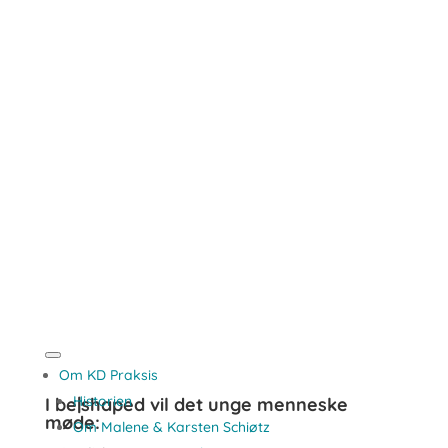
Om KD Praksis
Historien
I be|shaped vil det unge menneske
møde:
Om Malene & Karsten Schiøtz