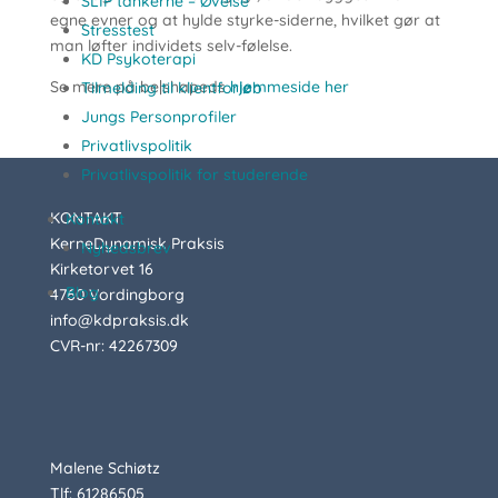
SLIP tankerne – Øvelse
egne evner og at hylde styrke-siderne, hvilket gør at
Stresstest
man løfter individets selv-følelse.
KD Psykoterapi
Se mere på be|shapeds
hjemmeside her
Tilmelding til klientforløb
Jungs Personprofiler
Privatlivspolitik
Privatlivspolitik for studerende
KONTAKT
Kontakt
KerneDynamisk Praksis
Nyhedsbrev
Kirketorvet 16
Blog
4760 Vordingborg
info@kdpraksis.dk
CVR-nr: 42267309
Malene Schiøtz
Tlf: 61286505