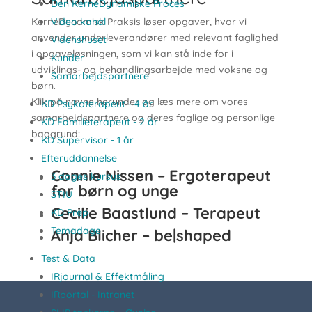
Den KerneDynamiske Proces
KerneDynamisk Praksis løser opgaver, hvor vi
Video kanal
anvender underleverandører med relevant faglighed
Videnshuset
i opgaveløsningen, som vi kan stå inde for i
Kunder
udviklings- og behandlingsarbejde med voksne og
Samarbejdspartnere
børn.
Klik på navne herunder og læs mere om vores
KD Psykoterapeut - 4 år
samarbejdspartnere og deres faglige og personlige
KD Familieterapeut - 2 år
baggrund:
KD Supervisor - 1 år
Efteruddannelse
Connie Nissen –
Ergoterapeut
3 dages kursus
for børn og unge
STIU
Cecilie Baastlund – Terapeut
KD Prep
Temadage
Anja Blicher – be|shaped
Test & Data
IRjournal & Effektmåling
IRportal - Intranet