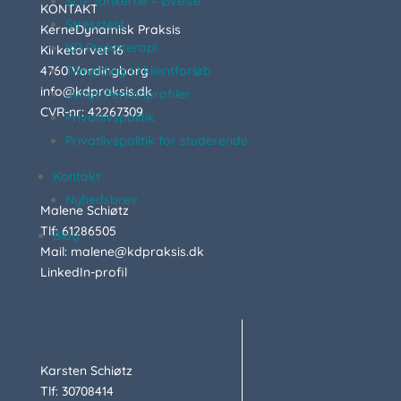
SLIP tankerne – Øvelse
KONTAKT
Stresstest
KerneDynamisk Praksis
KD Psykoterapi
Kirketorvet 16
4760 Vordingborg
Tilmelding til klientforløb
info@kdpraksis.dk
Jungs Personprofiler
CVR-nr: 42267309
Privatlivspolitik
Privatlivspolitik for studerende
Kontakt
Nyhedsbrev
Malene Schiøtz
Tlf: 61286505
Blog
Mail: malene@kdpraksis.dk
LinkedIn-profil
Karsten Schiøtz
Tlf: 30708414