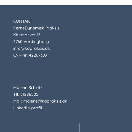
KONTAKT
KerneDynamisk Praksis
Kirketorvet 16
4760 Vordingborg
info@kdpraksis.dk
CVR-nr: 42267309
Malene Schiøtz
Tlf: 61286505
Mail: malene@kdpraksis.dk
LinkedIn-profil