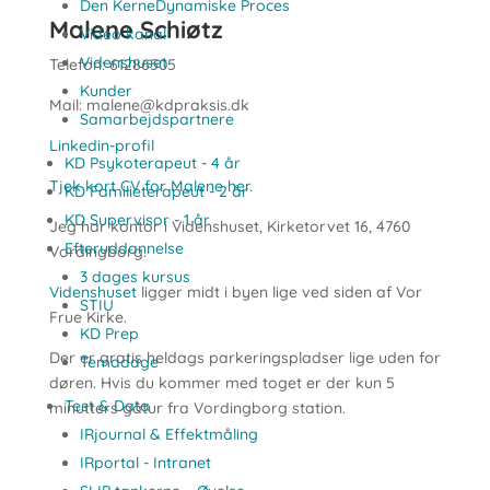
Den KerneDynamiske Proces
Malene Schiøtz
Video kanal
Videnshuset
Telefon: 61286505
Kunder
Mail: malene@kdpraksis.dk
Samarbejdspartnere
Linkedin-profil
KD Psykoterapeut - 4 år
Tjek kort CV for Malene her.
KD Familieterapeut - 2 år
KD Supervisor - 1 år
Jeg har kontor i Videnshuset, Kirketorvet 16, 4760
Efteruddannelse
Vordingborg.
3 dages kursus
Videnshuset
ligger midt i byen lige ved siden af Vor
STIU
Frue Kirke.
KD Prep
Der er gratis heldags parkeringspladser lige uden for
Temadage
døren. Hvis du kommer med toget er der kun 5
Test & Data
minutters gåtur fra Vordingborg station.
IRjournal & Effektmåling
IRportal - Intranet