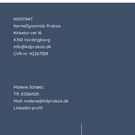
KONTAKT
KerneDynamisk Praksis
Kirketorvet 16
4760 Vordingborg
info@kdpraksis.dk
CVR-nr: 42267309
Malene Schiøtz
Tlf: 61286505
Mail: malene@kdpraksis.dk
LinkedIn-profil