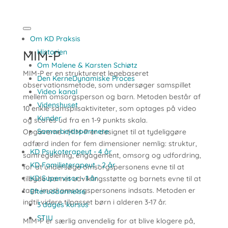
Om KD Praksis
MIM-P
Historien
Om Malene & Karsten Schiøtz
MIM-P er en struktureret legebaseret
Den KerneDynamiske Proces
observationsmetode, som undersøger samspillet
Video kanal
mellem omsorgsperson og barn. Metoden består af
Videnshuset
10 enkle samspilsaktiviteter, som optages på video
Kunder
og scores ud fra en 1-9 punkts skala.
Samarbejdspartnere
Opgaverne i MIM-P er designet til at tydeliggøre
adfærd inden for fem dimensioner nemlig: struktur,
KD Psykoterapeut - 4 år
samregulering, engagement, omsorg og udfordring,
KD Familieterapeut - 2 år
for at undersøge omsorgspersonens evne til at
KD Supervisor - 1 år
tilbyde barnet udviklingsstøtte og barnets evne til at
tage imod omsorgspersonens indsats. Metoden er
Efteruddannelse
indtil videre tilpasset børn i alderen 3-17 år.
3 dages kursus
STIU
MIM-P er særlig anvendelig for at blive klogere på,