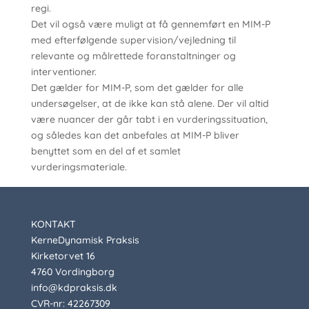
regi.
Det vil også være muligt at få gennemført en MIM-P
med efterfølgende supervision/vejledning til
relevante og målrettede foranstaltninger og
interventioner.
Det gælder for MIM-P, som det gælder for alle
undersøgelser, at de ikke kan stå alene. Der vil altid
være nuancer der går tabt i en vurderingssituation,
og således kan det anbefales at MIM-P bliver
benyttet som en del af et samlet
vurderingsmateriale.
KONTAKT
KerneDynamisk Praksis
Kirketorvet 16
4760 Vordingborg
info@kdpraksis.dk
CVR-nr: 42267309