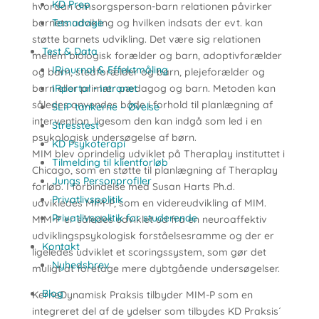
KD Prep
hvordan omsorgsperson-barn relationen påvirker
barnets udvikling og hvilken indsats der evt. kan
Temadage
støtte barnets udvikling. Det være sig relationen
Test & Data
mellem biologisk forælder og barn, adoptivforælder
IRjournal & Effektmåling
og barn, stedforælder og barn, plejeforælder og
barn eller primær pædagog og barn. Metoden kan
IRportal - Intranet
således anvendes både i forhold til planlægning af
SLIP tankerne – Øvelse
intervention, ligesom den kan indgå som led i en
Stresstest
psykologisk undersøgelse af børn.
KD Psykoterapi
MIM blev oprindelig udviklet på Theraplay instituttet i
Tilmelding til klientforløb
Chicago, som en støtte til planlægning af Theraplay
Jungs Personprofiler
forløb. I forbindelse med Susan Harts Ph.d.
Privatlivspolitik
udvikledes MIM-P, som en videreudvikling af MIM.
Privatlivspolitik for studerende
MIM-P er således udviklet ud fra en neuroaffektiv
udviklingspsykologisk forståelsesramme og der er
Kontakt
ligeledes udviklet et scoringssystem, som gør det
Nyhedsbrev
muligt at foretage mere dybtgående undersøgelser.
Blog
KerneDynamisk Praksis tilbyder MIM-P som en
integreret del af de ydelser som tilbydes KD Praksis´